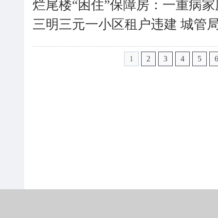
烂尾楼“困住”保障房：一重病
三明三元一小区租户违建 城管
1
2
3
4
5