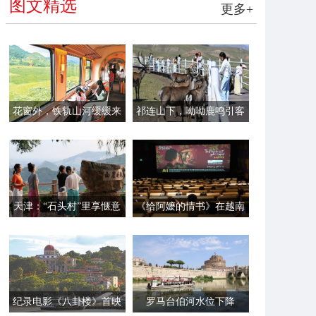
图文精选
更多+
花窗外，铁轨山河缓缓来
祁连山下，呦呦鹿鸣引客
来
天津：“石头村”里享惬意
《给阿嬷的情书》在越南
时光
首映
纪录电影《八卦楼》首映
罗马台伯河水位下降