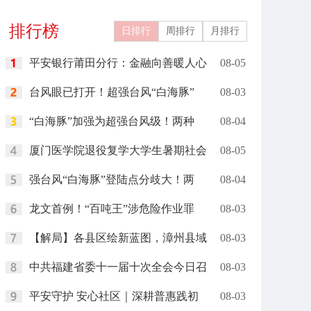
排行榜
日排行
周排行
月排行
平安银行莆田分行：金融向善暖人心
08-05
台风眼已打开！超强台风“白海豚”
08-03
“白海豚”加强为超强台风级！两种
08-04
厦门医学院退役复学大学生暑期社会
08-05
强台风“白海豚”登陆点分歧大！两
08-04
龙文首例！“百吨王”涉危险作业罪
08-03
【解局】各县区绘新蓝图，漳州县域
08-03
中共福建省委十一届十次全会今日召
08-03
平安守护 安心社区｜深耕普惠践初
08-03